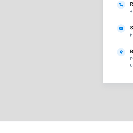
R
+
S
h
B
P
0